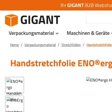
Ihr
GIGANT
B2B Webshop 
 Hauptinhalt springen
Zur Suche springen
Zur Hauptnavigation springen
Verpackungsmaterial
Maschinen & Geräte
/
/
/
Home
Verpackungsmaterial
Stretchfolien
Handstretchfoli
Handstretchfolie ENO®e
Bildergalerie überspringen