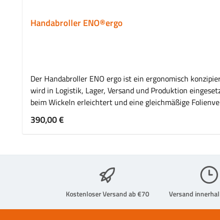
Handabroller ENO®ergo
Der Handabroller ENO ergo ist ein ergonomisch konzipiert
wird in Logistik, Lager, Versand und Produktion eingesetzt, um Paletten und Ladeeinhei
beim Wickeln erleichtert und eine gleichmäßige Folienver
Verpackungsprozesse. Vorteile Ergonomisches Abrollsyste
Regulärer Preis:
390,00 €
Palettensicherung Geeignet für regelmäßige Verpackung
Einsatz Anwendungsbereiche Palettensicherung im Versan
Verpackungsprozesse Kommissionierung und Versandvorbe
Handstretchfolien Ergonomisch optimierte Anwendung Fü
wird der Handabroller ENO ergo verwendet? Er dient zum 
System ermöglicht eine ergonomische und komfortable Vera
Kostenloser Versand ab €70
Versand innerha
der Handabroller eingesetzt? Typische Einsatzbereiche sin
Verpackungsprozesse konzipiert.