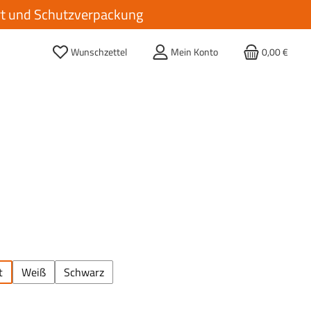
ort und Schutzverpackung
Wunschzettel
Mein Konto
0,00 €
ählen
t
Weiß
Schwarz
€