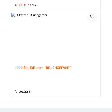
Verkaufspreis:
49,00 €
Regulärer Preis:
72,00 €
1000 Stk. Etiketten "BRUCHGEFAHR"
Regulärer Preis:
Ab
29,00 €