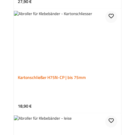
Regulärer Preis:
27,90 €
Kartonschließer H75N-CP | bis 75mm
Regulärer Preis:
18,90 €