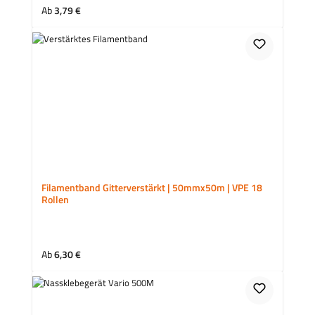
Regulärer Preis:
Ab
3,79 €
Filamentband Gitterverstärkt | 50mmx50m | VPE 18
Rollen
Regulärer Preis:
Ab
6,30 €