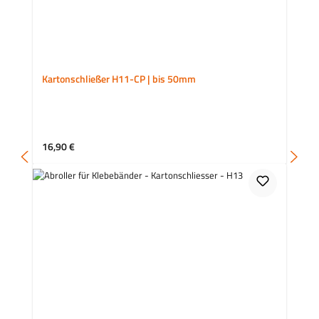
Kartonschließer H11-CP | bis 50mm
Regulärer Preis:
16,90 €