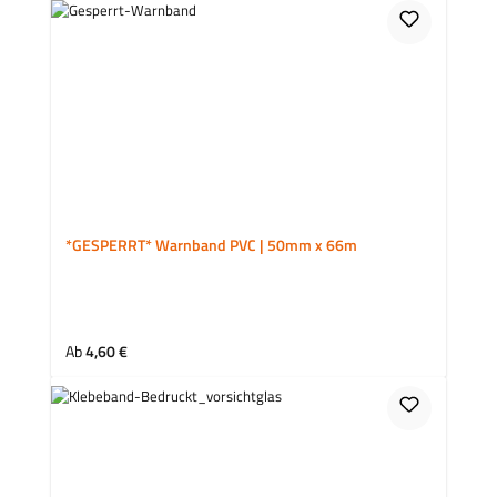
*GESPERRT* Warnband PVC | 50mm x 66m
Regulärer Preis:
Ab
4,60 €