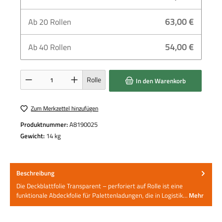
63,00 €
Ab
20
Rollen
54,00 €
Ab
40
Rollen
Produkt Anzahl: Gib den gewünschten Wert ein oder benutze die Schaltflächen um die 
Rolle
In den Warenkorb
Zum Merkzettel hinzufügen
Produktnummer:
A8190025
Gewicht:
14 kg
Beschreibung
Die Deckblattfolie Transparent – perforiert auf Rolle ist eine
funktionale Abdeckfolie für Palettenladungen, die in Logistik…
Mehr