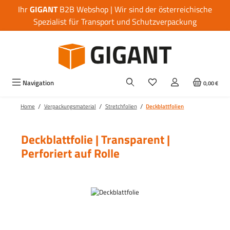
Ihr
GIGANT
B2B Webshop | Wir sind der österreichische
Zum Hauptinhalt springen
Spezialist für Transport und Schutzverpackung
Navigation
0,00 €
/
/
/
Home
Verpackungsmaterial
Stretchfolien
Deckblattfolien
Deckblattfolie | Transparent |
Perforiert auf Rolle
Bildergalerie überspringen