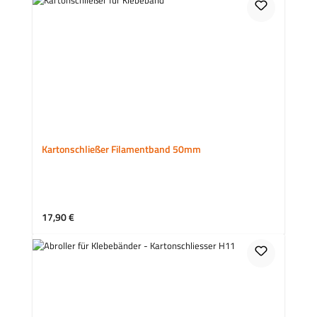
Kartonschließer Filamentband 50mm
Regulärer Preis:
17,90 €