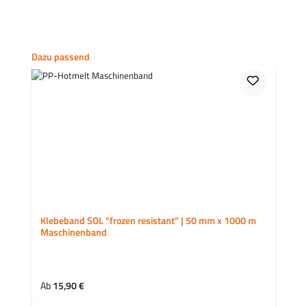
Produktgalerie überspringen
Dazu passend
Klebeband SOL "frozen resistant" | 50 mm x 1000 m
Maschinenband
Regulärer Preis:
Ab
15,90 €