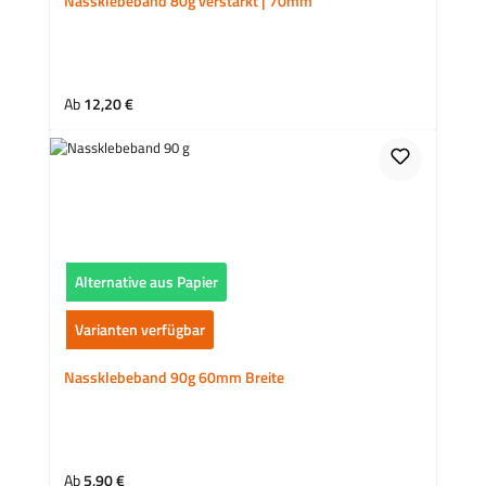
Nassklebeband 80g verstärkt | 70mm
Regulärer Preis:
Ab
12,20 €
Alternative aus Papier
Varianten verfügbar
Nassklebeband 90g 60mm Breite
Regulärer Preis:
Ab
5,90 €