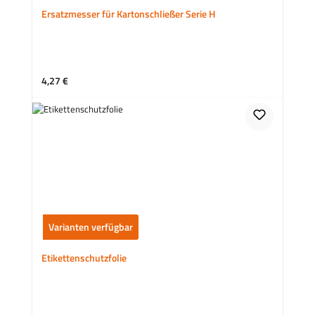
Ersatzmesser für Kartonschließer Serie H
Regulärer Preis:
4,27 €
Varianten verfügbar
Etikettenschutzfolie