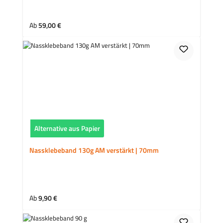
Regulärer Preis:
Ab
59,00 €
Alternative aus Papier
Nassklebeband 130g AM verstärkt | 70mm
Regulärer Preis:
Ab
9,90 €