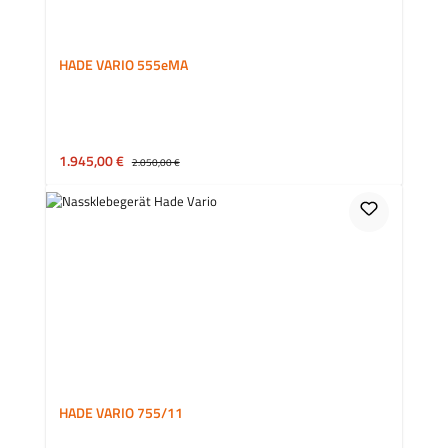
HADE VARIO 555eMA
Verkaufspreis:
1.945,00 €
Regulärer Preis:
2.050,00 €
HADE VARIO 755/11