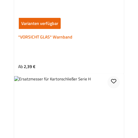
Varianten verfügbar
*VORSICHT GLAS* Warnband
Regulärer Preis:
Ab
2,39 €