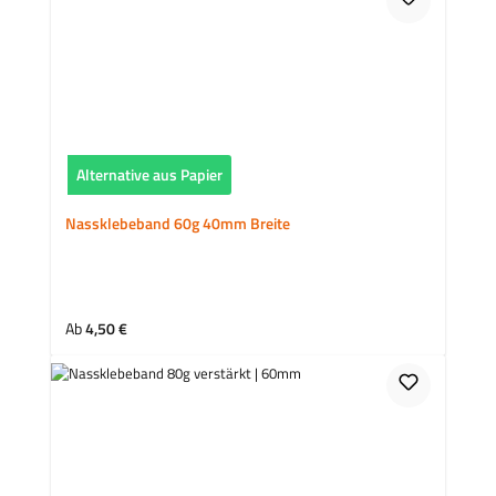
Alternative aus Papier
Nassklebeband 60g 40mm Breite
Regulärer Preis:
Ab
4,50 €