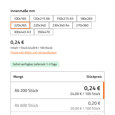
auswählen
Innenmaße mm
100x165
120x215 A6
150x215 A5
180x265
220x265
220x340
230x340 A4
270x360
300x445 A3
350x470
0,24 €
Inhalt:
1 Stück
(
24,00 €
/ 100 Stück)
Preise exkl. MwSt. zzgl. Versandkosten
Sofort verfügbar, Lieferzeit: 1-3 Tage
Menge
Stückpreis
0,24 €
Ab
200
Stück
24,00 € / 100 Stück
0,20 €
Ab
600
Stück
20,00 € / 100 Stück