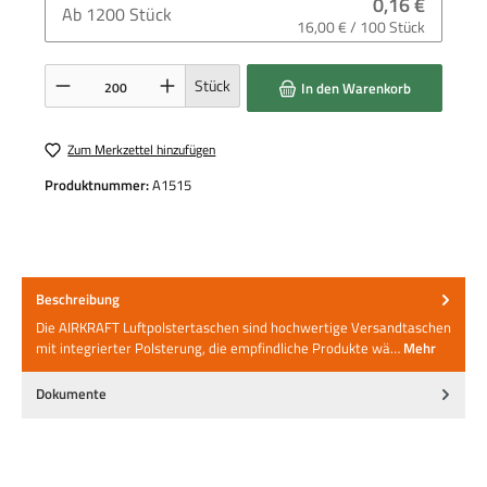
0,16 €
Ab
1200
Stück
16,00 € / 100 Stück
Produkt Anzahl: Gib den gewünschten Wert ein oder benutze die Schaltflächen um die 
Stück
In den Warenkorb
Zum Merkzettel hinzufügen
Produktnummer:
A1515
Beschreibung
Die AIRKRAFT Luftpolstertaschen sind hochwertige Versandtaschen
mit integrierter Polsterung, die empfindliche Produkte wä…
Mehr
Dokumente