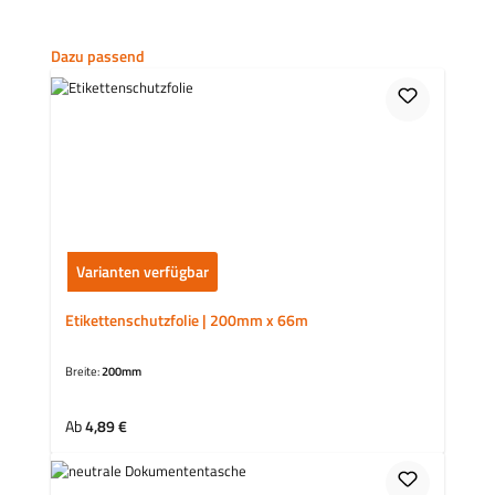
Produktgalerie überspringen
Dazu passend
Varianten verfügbar
Etikettenschutzfolie | 200mm x 66m
Breite:
200mm
Regulärer Preis:
Ab
4,89 €