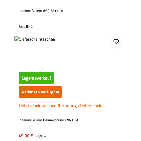
Innenmaße mm:
A6 (165x110)
Regulärer Preis:
44,00 €
Lagerabverkauf
Varianten verfügbar
Lieferscheintaschen Rechnung /Lieferschein
Innenmaße mm:
Bahnexpress (170x155)
Verkaufspreis:
49,00 €
Regulärer Preis:
72,00 €