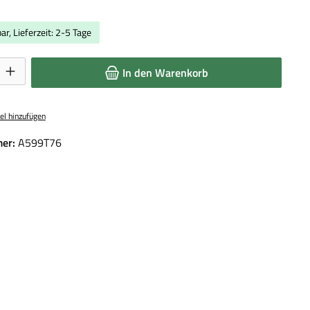
ar, Lieferzeit: 2-5 Tage
 Gib den gewünschten Wert ein oder benutze die Schaltflächen um die Anzahl 
In den Warenkorb
el hinzufügen
er:
A599T76