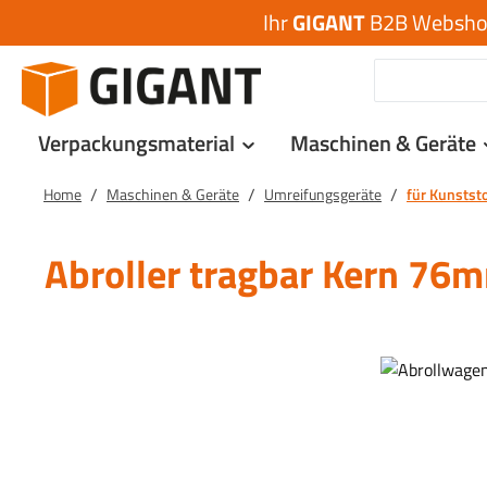
Ihr
GIGANT
B2B Webshop 
 Hauptinhalt springen
Zur Suche springen
Zur Hauptnavigation springen
Verpackungsmaterial
Maschinen & Geräte
/
/
/
Home
Maschinen & Geräte
Umreifungsgeräte
für Kunstst
Abroller tragbar Kern 76
Bildergalerie überspringen