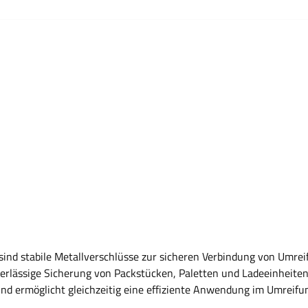
iche Packstücke Gute Anpassung an Kanten und Oberflächen Geei
ungsbereiche Sicherung von Palettenladungen Bündelung von K
adungssicherung bei Lagerung und Transport Eigenschaften Prod
stigkeit Flexible Bandstruktur Geeignet für Bündelungen und 
agen Wofür wird Textil-Umreifungsband Hotmelt verwendet? Es w
s bedeutet Hotmelt bei Umreifungsband? Hotmelt bezeichnet ein V
 Wie wird das Band verarbeitet? Das Band wird mit einem Span
es Umreifungsband? Es eignet sich für Palettenumreifungen, Bün
sche Einsatzbereiche sind Logistik, Versand, Lager und industriel
sind stabile Metallverschlüsse zur sicheren Verbindung von Umre
erung von Packstücken, Paletten und Ladeeinheiten zu gewährleisten. Die halboffe
nd ermöglicht gleichzeitig eine effiziente Anwendung im Umreifu
are und dauerhafte Verbindung. Vorteile Zuverlässiger Verschluss