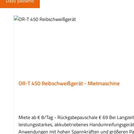
Dazu passend
Produktgalerie überspringen
OR-T 450 Reibschweißgerät - Mietmaschine
Miete ab € 8/Tag - Rückgabepauschale € 69 Bei Langzeitmiete ab 3 Monaten: 20 % Ra
leistungsstarkes, akkubetriebenes Handumreifungsgerät f
Anwendungen mit hohen Spannkräften und größeren Pack