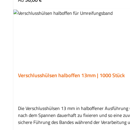
Reißfestigkeit Flexible Bandstruktur für unterschiedl
Verarbeitung mit Spannwerkzeugen und Klemmen Anwend
Transportverpackungen Logistik- und Versandprozesse L
Polyesterfasern mit Hotmelt-Beschichtung Hohe Reißfe
möglichVerwendung mit BandklemmenHäufig gestellte Fr
Bündeln während Transport und Lagerung eingesetzt. Wa
spezielle Beschichtung miteinander verbunden werden.
verschlossen. Für welche Anwendungen eignet sich dies
Logistik. Wo wird Textil-Umreifungsband eingesetzt? Typi
Verschlusshülsen halboffen 13mm | 1000 Stück
Die Verschlusshülsen 13 mm in halboffener Ausführung 
nach dem Spannen dauerhaft zu fixieren und so eine zuverlässige Sich
sichere Führung des Bandes während der Verarbeitung u
Umreifungs- oder Verschlussgerät entsteht eine belastb