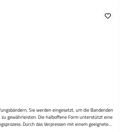
gnet für Bündelungen und Palettenumreifung Einfache
artons oder Produkten Industrie- und
ukttyp: Textil-Umreifungsband Hotmelt Material:
UmreifungenVerarbeitung mit Spannwerkzeugen
ird zur Sicherung von Paletten, Packstücken und
erfahren, bei dem die Polyesterfasern durch eine
nwerkzeug gespannt und mit passenden Bandklemmen
delungen und Transportverpackungen in Industrie und
le Verpackungsprozesse.
ifungsbändern. Sie werden eingesetzt, um die Bandenden
ne Form unterstützt eine
ngsprozess. Durch das Verpressen mit einem geeigneten
 für Umreifungsband Halboffene Form für sichere