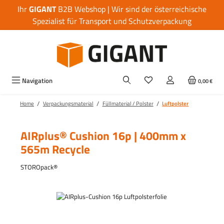
Ihr
GIGANT
B2B Webshop | Wir sind der österreichische
Zum Hauptinhalt springen
Spezialist für Transport und Schutzverpackung
Navigation
0,00 €
/
/
/
Home
Verpackungsmaterial
Füllmaterial / Polster
Luftpolster
AIRplus® Cushion 16p | 400mm x
565m Recycle
STOROpack®
Bildergalerie überspringen