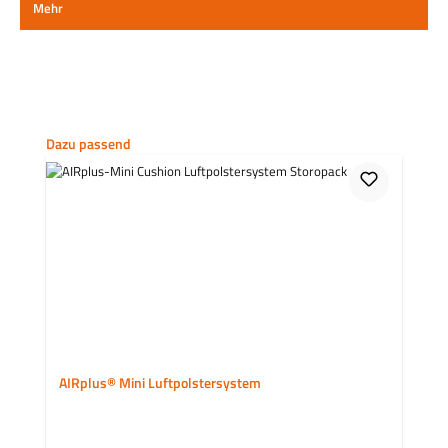
Mehr
Produktgalerie überspringen
Dazu passend
AIRplus® Mini Luftpolstersystem